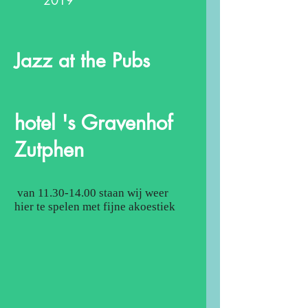
2019
Jazz at the Pubs
hotel 's Gravenhof
Zutphen
van
11.30-14.00
staan wij weer
hier te spelen met fijne akoestiek