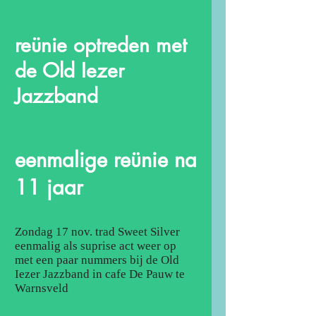
reünie optreden met
de Old Iezer
Jazzband
eenmalige reünie na
11 jaar
Zondag 17 nov. trad Sweet Silver
eenmalig als suprise act weer op
met een paar nummers bij de Old
Iezer Jazzband in cafe De Pauw te
Warnsveld