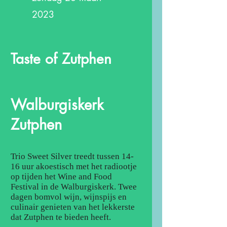
2023
Taste of Zutphen
Walburgiskerk
Zutphen
Trio Sweet Silver treedt tussen 14-
16 uur akoestisch met het radiootje
op tijden het Wine and Food
Festival in de Walburgiskerk. Twee
dagen bomvol wijn, wijnspijs en
culinair genieten van het lekkerste
dat Zutphen te bieden heeft.