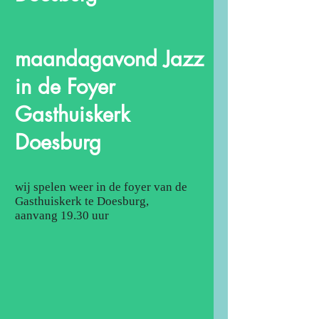
maandagavond Jazz
in de Foyer
Gasthuiskerk
Doesburg
wij spelen weer in de foyer van de
Gasthuiskerk te Doesburg,
aanvang 19.30 uur