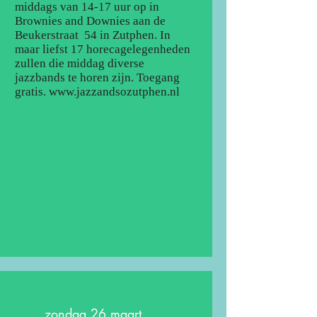
middags van 14-17 uur op in
Brownies and Downies aan de
Beukerstraat 54 in Zutphen. In
maar liefst 17 horecagelegenheden
zullen die middag diverse
jazzbands te horen zijn. Toegang
gratis.
www.jazzandsozutphen.nl
zondag 26 maart