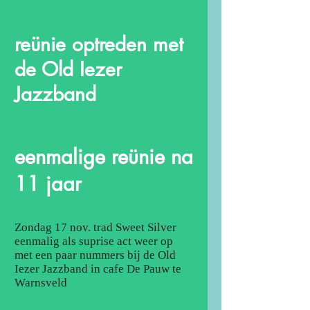
reünie optreden met
de Old Iezer
Jazzband
eenmalige reünie na
11 jaar
Zondag 17 nov. trad Sweet Silver
eenmalig als suprise act weer op
met een paar nummers bij de Old
Iezer Jazzband in cafe De Pauw te
Warnsveld