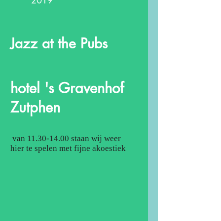
2019
Jazz at the Pubs
hotel 's Gravenhof
Zutphen
van
11.30-14.00
staan wij weer
hier te spelen met fijne akoestiek