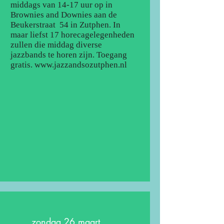
middags van 14-17 uur op in
Brownies and Downies aan de
Beukerstraat 54 in Zutphen. In
maar liefst 17 horecagelegenheden
zullen die middag diverse
jazzbands te horen zijn. Toegang
gratis.
www.jazzandsozutphen.nl
zondag 26 maart