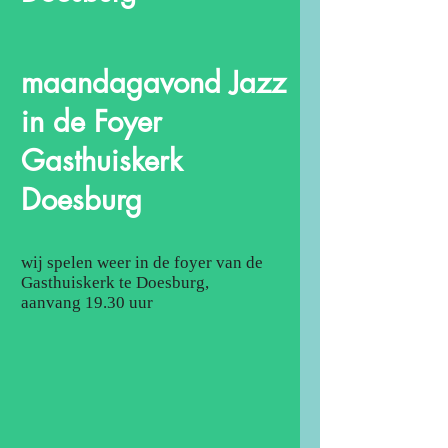
maandagavond Jazz
in de Foyer
Gasthuiskerk
Doesburg
wij spelen weer in de foyer van de
Gasthuiskerk te Doesburg,
aanvang 19.30 uur