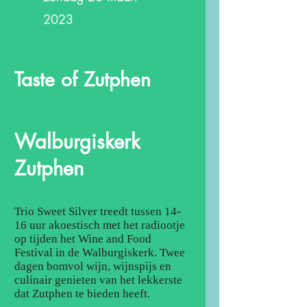
2023
Taste of Zutphen
Walburgiskerk
Zutphen
Trio Sweet Silver treedt tussen 14-
16 uur akoestisch met het radiootje
op tijden het Wine and Food
Festival in de Walburgiskerk. Twee
dagen bomvol wijn, wijnspijs en
culinair genieten van het lekkerste
dat Zutphen te bieden heeft.