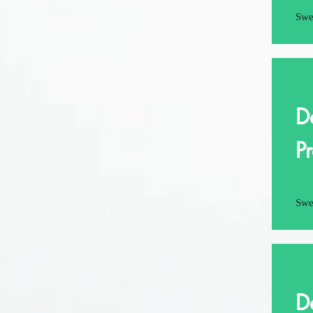
Swe
D
P
Swe
D