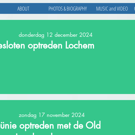
ABOUT
PHOTOS & BIOGRAPHY
MUSIC and VIDEO
donderdag 12 december 2024
esloten optreden Lochem
zondag 17 november 2024
eünie optreden met de Old