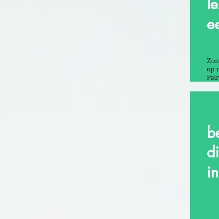
I
e
Zon
op 
Pau
b
d
i