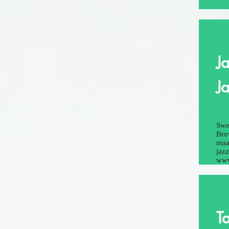
J
J
Swe
Bro
maa
jazz
www
T