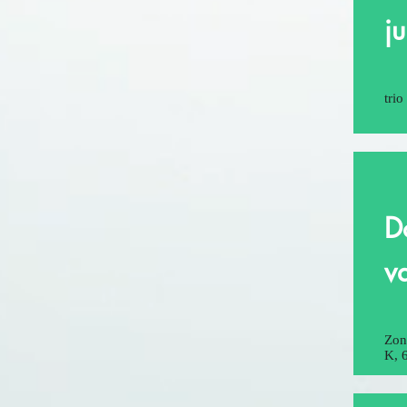
j
tri
D
v
Zon
K, 