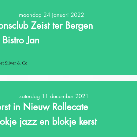
maandag 24 januari 2022
ionsclub Zeist ter Bergen
 Bistro Jan
et Silver & Co
zaterdag 11 december 2021
erst in Nieuw Rollecate
lokje jazz en blokje kerst