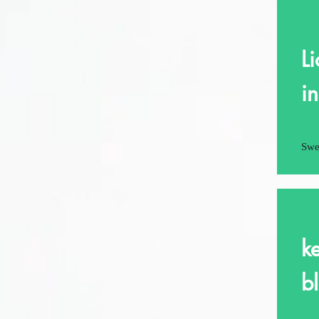
L
in
Swe
k
b