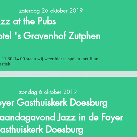
zaterdag 26 oktober 2019
azz at the Pubs
otel 's Gravenhof Zutphen
 11.30-14.00 staan wij weer hier te spelen met fijne
estiek
zondag 6 oktober 2019
oyer Gasthuiskerk Doesburg
aandagavond Jazz in de Foyer
asthuiskerk Doesburg