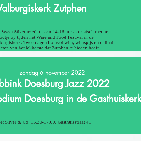
alburgiskerk Zutphen
 Sweet Silver treedt tussen 14-16 uur akoestisch met het
ootje op tijden het Wine and Food Festival in de
burgiskerk. Twee dagen bomvol wijn, wijnspijs en culinair
ieten van het lekkerste dat Zutphen te bieden heeft.
zondag 6 november 2022
bbink Doesburg Jazz 2022
odium Doesburg in de Gasthuisker
et Silver & Co, 15.30-17.00. Gasthuisstraat 41