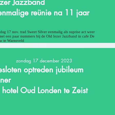
ezer Jazzband
enmalige reünie na 11 jaar
dag 17 nov. trad Sweet Silver eenmalig als suprise act weer
met een paar nummers bij de Old Iezer Jazzband in cafe De
w te Warnsveld
zondag 17 december 2023
esloten optreden jubileum
iner
n hotel Oud Londen te Zeist