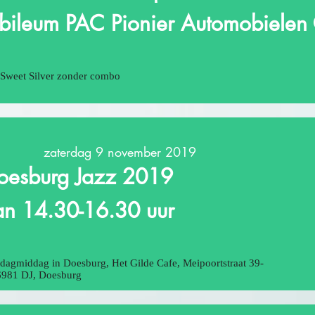
ubileum PAC Pionier Automobielen
o Sweet Silver zonder combo
zaterdag 9 november 2019
oesburg Jazz 2019
an 14.30-16.30 uur
dagmiddag in Doesburg, Het Gilde Cafe, Meipoortstraat 39-
6981 DJ, Doesburg