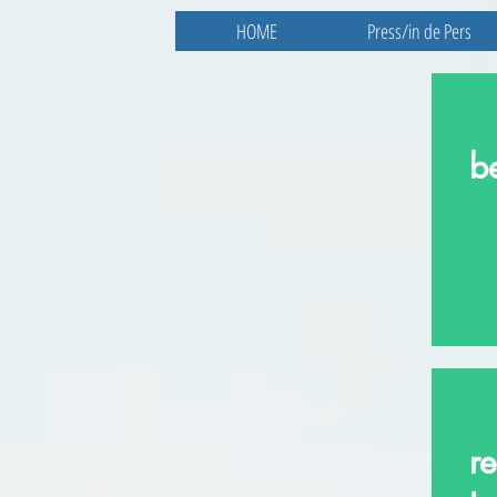
HOME
Press/in de Pers
b
r