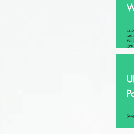
W
Trio
radi
Wal
gen
U
P
Swe