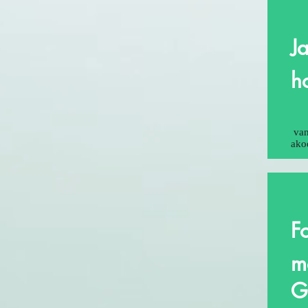
J
h
van
ako
F
m
G